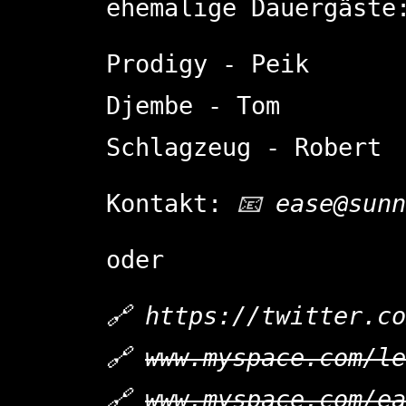
ehemalige Dauergäste
Prodigy - Peik
Djembe - Tom
Schlagzeug - Robert
Kontakt:
ease@sunn
oder
https://twitter.co
www.myspace.com/le
www.myspace.com/ea