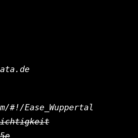
:
ata.de
m/#!/Ease_Wuppertal
ichtigkeit
5e