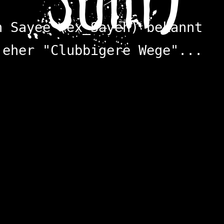
n Sayee (ex_Sayeh) bekannt
 eher "Clubbigere Wege"...