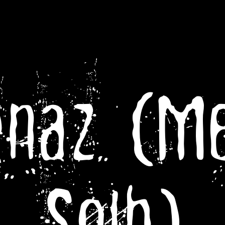
naz (M
Solh)